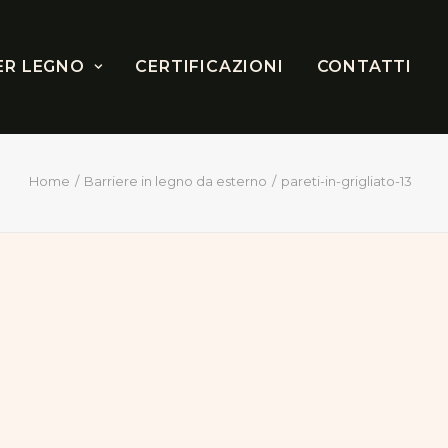
ER LEGNO
CERTIFICAZIONI
CONTATTI
Home
Barriere in legno da esterno
pareti-in-grigliato-13