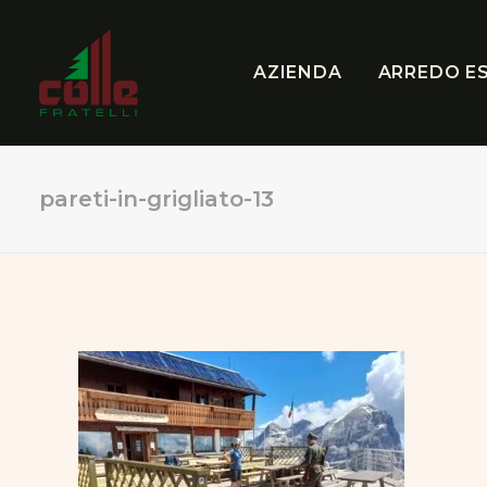
AZIENDA
ARREDO E
pareti-in-grigliato-13