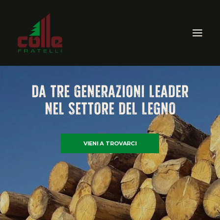
DA TRE GENERAZIONI LEADER
AZIENDA
NEL SETTORE DEL LEGNO
ARREDO ESTERNO
SEGHERIA
VIENI A TROVARCI
VENDITA PRODOTTI PER
LEGNO
CERTIFICAZIONI