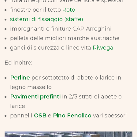
fibra di legno con varie densità e spessori
finestre per il tetto
Roto
sistemi di fissaggio (staffe)
impregnanti e finiture CAP Arreghini
pellets delle migliori marche austriache
ganci di sicurezza e linee vita
Riwega
Ed inoltre:
Perline
per sottotetto di abete o larice in
legno massello
Pavimenti prefinti
in 2/3 strati di abete o
larice
pannelli
OSB
e
Pino Fenolico
vari spessori