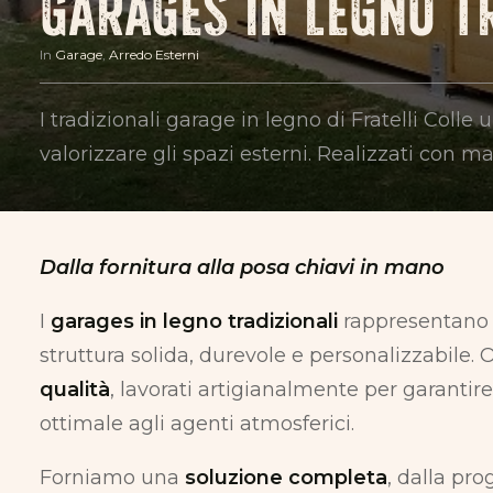
GARAGES IN LEGNO T
In
Garage
,
Arredo Esterni
I tradizionali garage in legno di Fratelli Colle
valorizzare gli spazi esterni. Realizzati con 
Dalla fornitura alla posa chiavi in mano
I
garages in legno tradizionali
rappresentano u
struttura solida, durevole e personalizzabile.
qualità
, lavorati artigianalmente per garanti
ottimale agli agenti atmosferici.
Forniamo una
soluzione completa
, dalla pro