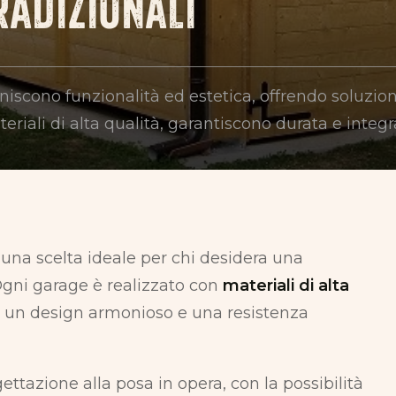
RADIZIONALI
 uniscono funzionalità ed estetica, offrendo soluzio
materiali di alta qualità, garantiscono durata e in
na scelta ideale per chi desidera una
 Ogni garage è realizzato con
materiali di alta
re un design armonioso e una resistenza
gettazione alla posa in opera, con la possibilità