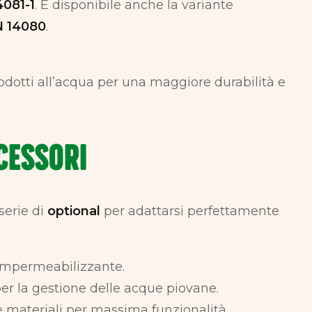
4081-1
. È disponibile anche la variante
N 14080
.
odotti all’acqua per una maggiore durabilità e
cessori
serie di
optional
per adattarsi perfettamente
a impermeabilizzante.
 per la gestione delle acque piovane.
 e materiali per massima funzionalità.