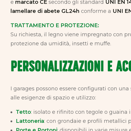
e
marcato CE
secondo gli standard
UNI EN 1
lamellare di abete GL24h
conforme a
UNI E
TRATTAMENTO E PROTEZIONE:
Su richiesta, il legno viene impregnato con pr
protezione da umidità, insetti e muffe.
Personalizzazioni e Ac
I garages possono essere configurati con una 
alle esigenze di spazio e utilizzo:
Tetto
: isolato e rifinito con tegole o guain
Lattoneria
: con grondaie e profili metallici
Porte e Portoni
: disponibili in varie misure