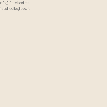
info@fratellicolle.it
fratellicolle@pec.it