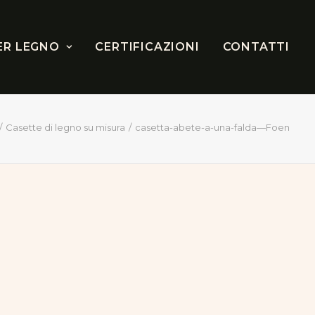
ER LEGNO
CERTIFICAZIONI
CONTATTI
Casette di legno su misura
casetta-abete-a-una-falda—Foen