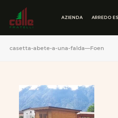
AZIENDA
ARREDO E
casetta-abete-a-una-falda—Foen