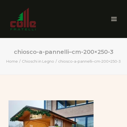
chiosco-a-pannelli–cm-200×250-3
AZIENDA
Home
Chioschi in Legno
chiosco-a-pannelli–cm-200×250-3
ARREDO ESTERNO
SEGHERIA
VENDITA PRODOTTI PER
LEGNO
CERTIFICAZIONI