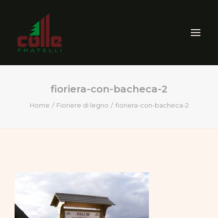
fioriera-con-bacheca-2
AZIENDA
Home
Fioriere di legno
fioriera-con-bacheca-2
ARREDO ESTERNO
SEGHERIA
VENDITA PRODOTTI PER
LEGNO
CERTIFICAZIONI