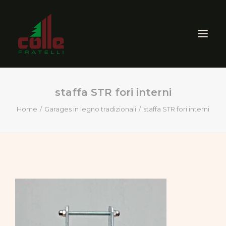
staffa STR fori interni
AZIENDA
Home
Garages in legno tradizionali
staffa STR fori interni
ARREDO ESTERNO
SEGHERIA
VENDITA PRODOTTI PER
LEGNO
CERTIFICAZIONI