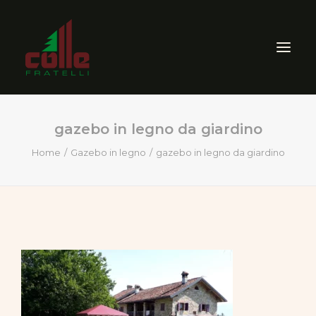
gazebo in legno da giardino
AZIENDA
Home
Gazebo in legno
gazebo in legno da giardino
ARREDO ESTERNO
SEGHERIA
VENDITA PRODOTTI PER
LEGNO
CERTIFICAZIONI