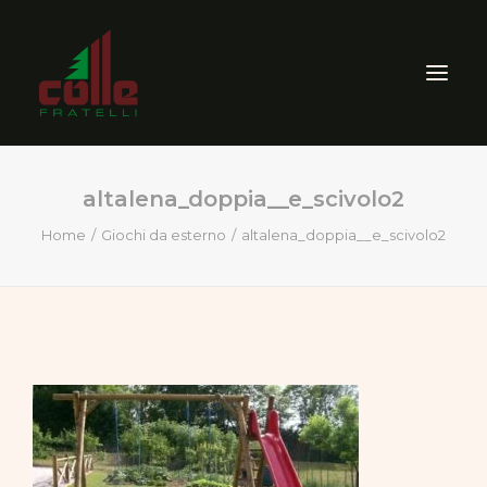
altalena_doppia__e_scivolo2
AZIENDA
Home
Giochi da esterno
altalena_doppia__e_scivolo2
ARREDO ESTERNO
SEGHERIA
VENDITA PRODOTTI PER
LEGNO
CERTIFICAZIONI