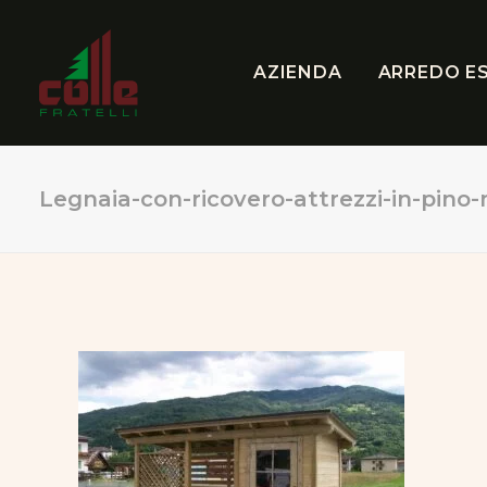
AZIENDA
ARREDO E
Legnaia-con-ricovero-attrezzi-in-pino-