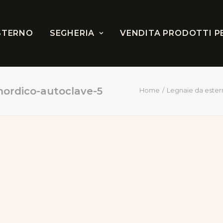
STERNO
SEGHERIA
VENDITA PRODOTTI P
nordico-autoclave-5
Home
Legnaie da ester