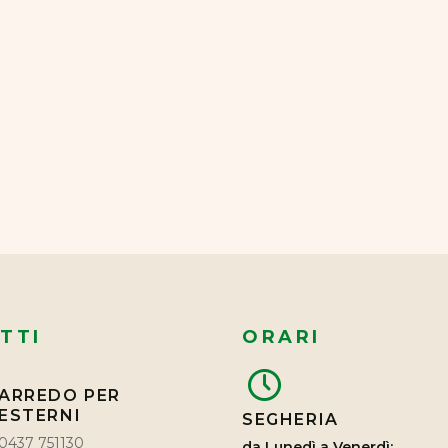
TTI
ORARI
ARREDO PER
ESTERNI
SEGHERIA
0437 751130
da Lunedì a Venerdì: