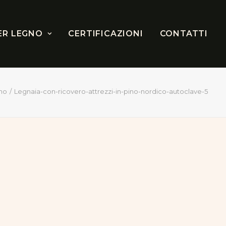
ER LEGNO
CERTIFICAZIONI
CONTATTI
no
Legnaia-con-ricovero-attrezzi-in-pino-nordico-autoclave-5