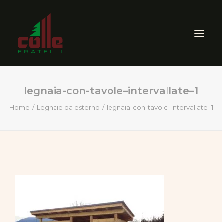
legnaia-con-tavole–intervallate–1
AZIENDA
Home
Legnaie da esterno
legnaia-con-tavole–intervallate–1
ARREDO ESTERNO
SEGHERIA
VENDITA PRODOTTI PER
LEGNO
CERTIFICAZIONI