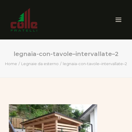
legnaia-con-tavole–intervallate–2
AZIENDA
Home
Legnaie da esterno
legnaia-con-tavole–intervallate–2
ARREDO ESTERNO
SEGHERIA
VENDITA PRODOTTI PER
LEGNO
CERTIFICAZIONI