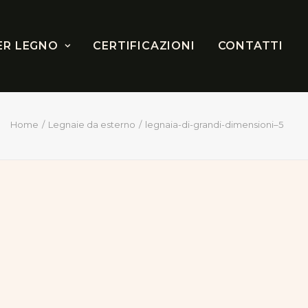
ER LEGNO
CERTIFICAZIONI
CONTATTI
Home
Legnaie da esterno
legnaia-di-grandi-dimensioni–5