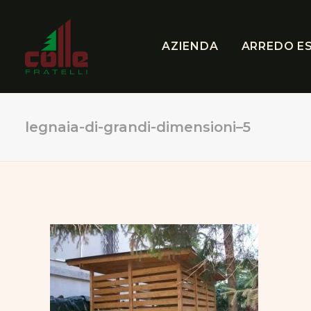
AZIENDA
ARREDO E
legnaia-di-grandi-dimensioni–5