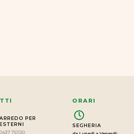
TTI
ORARI
ARREDO PER
ESTERNI
SEGHERIA
0437 751130
da Lunedì a Venerdì: