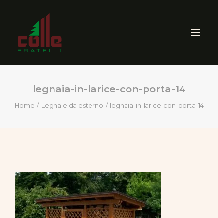
legnaia-in-larice-con-porta-14
AZIENDA
Home
Legnaie da esterno
legnaia-in-larice-con-porta-14
ARREDO ESTERNO
SEGHERIA
VENDITA PRODOTTI PER
LEGNO
CERTIFICAZIONI