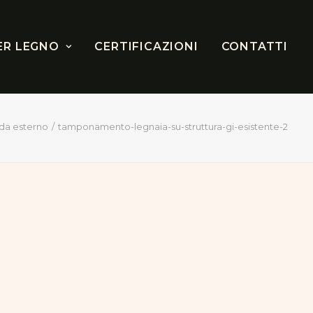
ER LEGNO
CERTIFICAZIONI
CONTATTI
da esterno
tamponamento-legnaia-su-struttura-gi-esistente-2