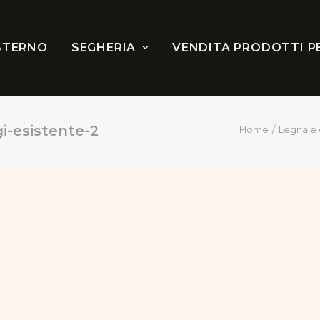
STERNO
SEGHERIA
VENDITA PRODOTTI P
i-esistente-2
Home
Legnaie 