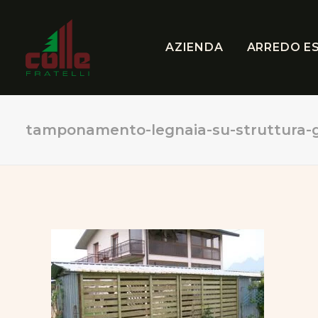
AZIENDA
ARREDO E
tamponamento-legnaia-su-struttura-g