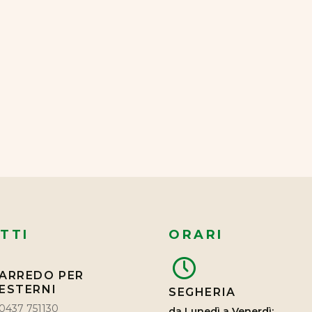
TTI
ORARI
ARREDO PER
ESTERNI
SEGHERIA
0437 751130
da Lunedì a Venerdì: