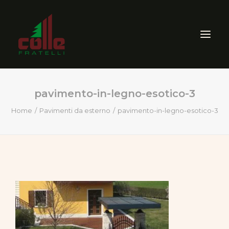
pavimento-in-legno-esotico-3
AZIENDA
Home
Pavimenti da esterno
pavimento-in-legno-esotico-3
ARREDO ESTERNO
SEGHERIA
VENDITA PRODOTTI PER
LEGNO
CERTIFICAZIONI