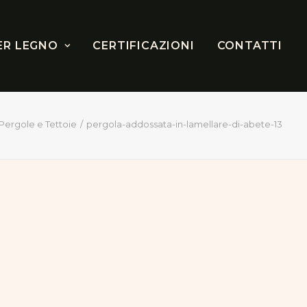
ER LEGNO
CERTIFICAZIONI
CONTATTI
Pergole e Tettoie
pergola-addossata-in-lamellare-di-abete-13