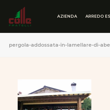
AZIENDA
ARREDO E
pergola-addossata-in-lamellare-di-abe