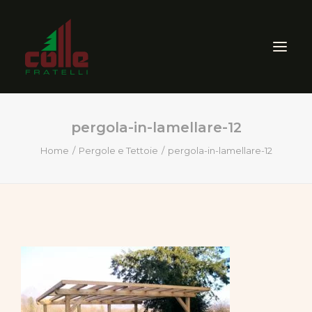
pergola-in-lamellare-12
AZIENDA
Home
Pergole e Tettoie
pergola-in-lamellare-12
ARREDO ESTERNO
SEGHERIA
VENDITA PRODOTTI PER
LEGNO
CERTIFICAZIONI