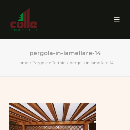
pergola-in-lamellare-14
AZIENDA
Home
Pergole e Tettoie
pergola-in-lamellare-14
ARREDO ESTERNO
SEGHERIA
VENDITA PRODOTTI PER
LEGNO
CERTIFICAZIONI