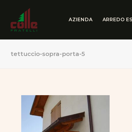
AZIENDA
ARREDO E
tettuccio-sopra-porta-5