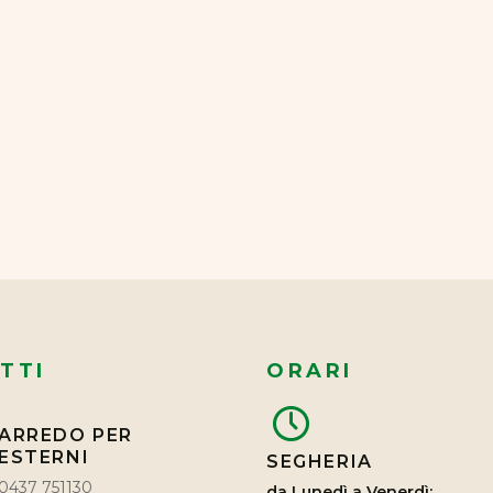
TTI
ORARI
ARREDO PER
ESTERNI
SEGHERIA
0437 751130
da Lunedì a Venerdì: