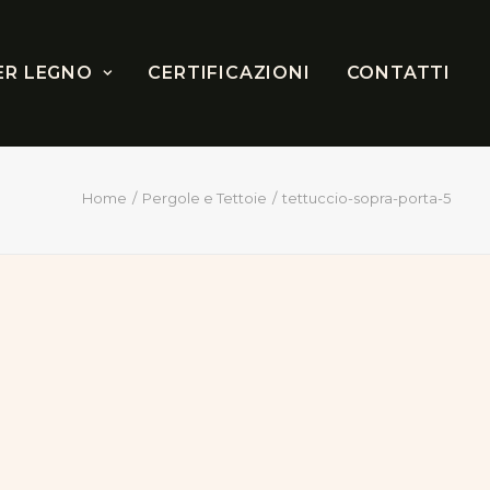
ER LEGNO
CERTIFICAZIONI
CONTATTI
Home
Pergole e Tettoie
tettuccio-sopra-porta-5