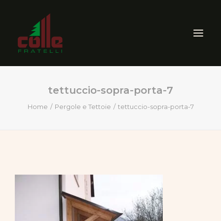
tettuccio-sopra-porta-7
AZIENDA
Home
Pergole e Tettoie
tettuccio-sopra-porta-7
ARREDO ESTERNO
SEGHERIA
VENDITA PRODOTTI PER
LEGNO
CERTIFICAZIONI