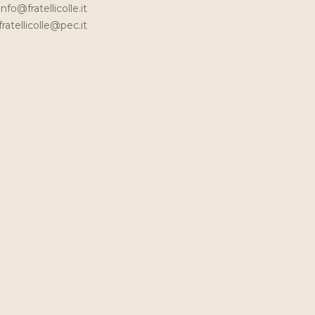
info@fratellicolle.it
fratellicolle@pec.it