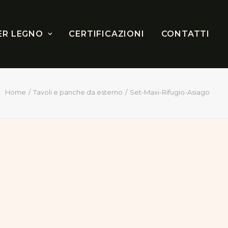
ER LEGNO
CERTIFICAZIONI
CONTATTI
Home
Tavoli e panche da esterno
Set-Maxi-Rifugio-Asiago