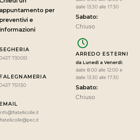
Chiedi un
dalle 13:30 alle 17:30
appuntamento per
Sabato:
preventivi e
Chiuso
informazioni
SEGHERIA
ARREDO ESTERNI
0437 730051
da Lunedì a Venerdì:
dalle 8:00 alle 12:00 e
FALEGNAMERIA
dalle 13:30 alle 17:30
0437 751130
Sabato:
Chiuso
EMAIL
info@fratellicolle.it
fratellicolle@pec.it