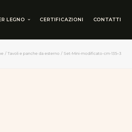
ER LEGNO
CERTIFICAZIONI
CONTATTI
me
Tavoli e panche da esterno
Set-Mini-modificato-cm-135–3