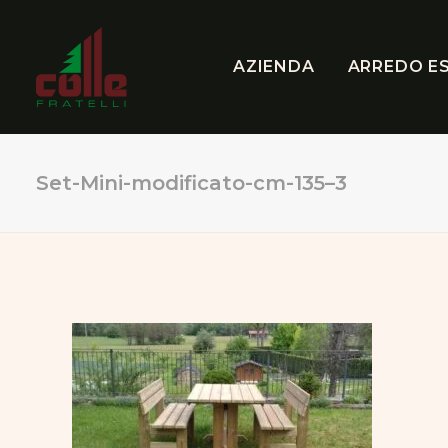
AZIENDA
ARREDO E
Set-Mini-modificato-cm-135–3