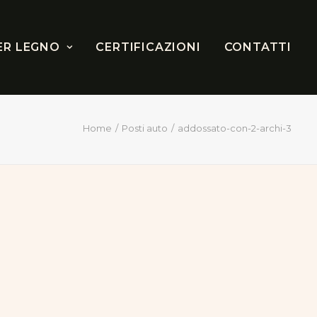
ER LEGNO
CERTIFICAZIONI
CONTATTI
Home
Posti auto
addossato-con-2-archi-3