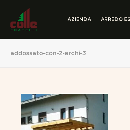
AZIENDA
ARREDO E
addossato-con-2-archi-3