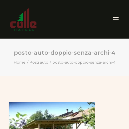
posto-auto-doppio-senza-archi-4
AZIENDA
Home
Posti auto
posto-auto-doppio-senza-archi-4
ARREDO ESTERNO
SEGHERIA
VENDITA PRODOTTI PER
LEGNO
CERTIFICAZIONI