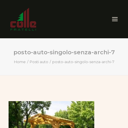
posto-auto-singolo-senza-archi-7
AZIENDA
Home
Posti auto
posto-auto-singolo-senza-archi-7
ARREDO ESTERNO
SEGHERIA
VENDITA PRODOTTI PER
LEGNO
CERTIFICAZIONI