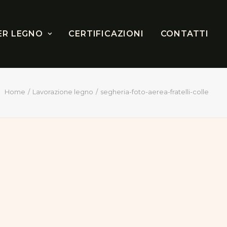
ER LEGNO
CERTIFICAZIONI
CONTATTI
Home
Lavorazione legno
segheria-foto-aerea-fratelli-colle