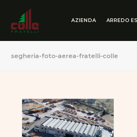
AZIENDA
ARREDO E
segheria-foto-aerea-fratelli-colle