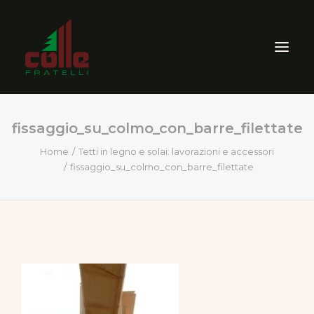
fissaggio_su_colmo_con_barre_filettate
AZIENDA
Home
Tetti in legno e solai: lavorazioni e accessori
fissaggio_su_colmo_con_barre_filettate
ARREDO ESTERNO
SEGHERIA
VENDITA PRODOTTI PER
LEGNO
CERTIFICAZIONI