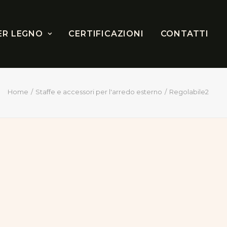
ER LEGNO
CERTIFICAZIONI
CONTATTI
Home
Staffe e accessori per l'arredo esterno
Regolabile2