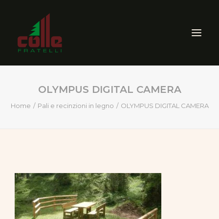
OLYMPUS DIGITAL CAMERA
AZIENDA
Home
Pali e recinzioni in legno
OLYMPUS DIGITAL CAMERA
ARREDO ESTERNO
SEGHERIA
VENDITA PRODOTTI PER
LEGNO
CERTIFICAZIONI