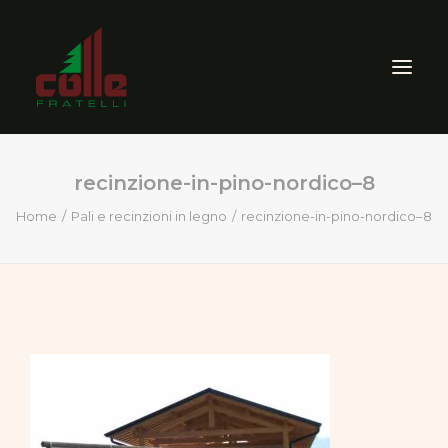
recinzione-in-pino-nordico–8
AZIENDA
Home
Pali e recinzioni in legno
recinzione-in-pino-nordico–8
ARREDO ESTERNO
SEGHERIA
VENDITA PRODOTTI PER
LEGNO
CERTIFICAZIONI